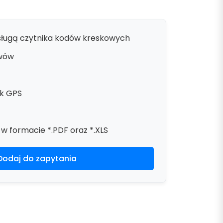
sługą czytnika kodów kreskowych
wów
ik GPS
w formacie *.PDF oraz *.XLS
Dodaj do zapytania