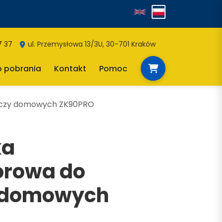
7 37
ul. Przemysłowa 13/3U, 30-701 Kraków
o pobrania
Kontakt
Pomoc
łączy domowych ZK90PRO
ka
orowa do
y domowych