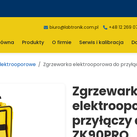
biuro@labtronik.com.pl
+48 12 269 0
główna
Produkty
O firmie
Serwis i kalibracja
D
elektrooporowe
Zgrzewarka elektrooporowa do przy
Zgrzewar
elektroop
przyłącz
ZK90PRO