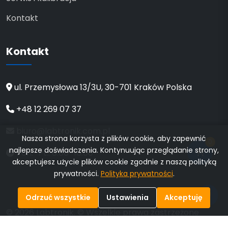
Kontakt
Kontakt
ul. Przemysłowa 13/3U, 30-701 Kraków Polska
+48 12 269 07 37
biuro@labtronik.com.pl
Nasza strona korzysta z plików cookie, aby zapewnić
0
najlepsze doświadczenia. Kontynuując przeglądanie strony,
Pon.–Pt.: 8:00–16:00
akceptujesz użycie plików cookie zgodnie z naszą polityką
prywatności.
Polityka prywatności
.
💬
Odrzuć wszystkie
Ustawienia
Akceptuję
© 2026 Labtronik. © Wszelkie prawa zastrzeżone