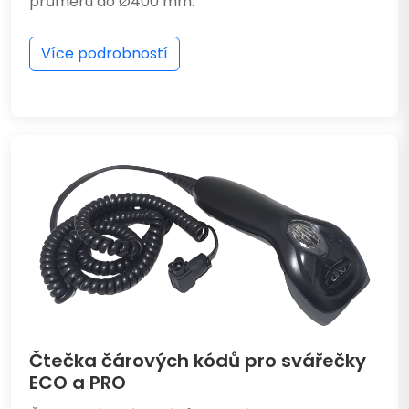
průměru do Ø400 mm.
Více podrobností
Čtečka čárových kódů pro svářečky
ECO a PRO