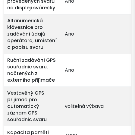
provedených svarů
Ano
na displeji svářečky
Alfanumerická
klávesnice pro
zadávání údajů
Ano
operátora, umístění
a popisu svaru
Ruční zadávání GPS
souřadnic svaru,
Ano
načtených z
externího přijímače
Vestavěný GPS
přijímač pro
automatický
volitelná výbava
záznam GPS
souřadnic svaru
Kapacita paměti