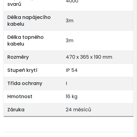
4000
svarů
Délka napájecího
3m
kabelu
Délka topného
3m
kabelu
Rozměry
470 x 365 x 190 mm
Stupeň krytí
IP 54
Třída ochrany
I
Hmotnost
16 kg
Záruka
24 měsíců