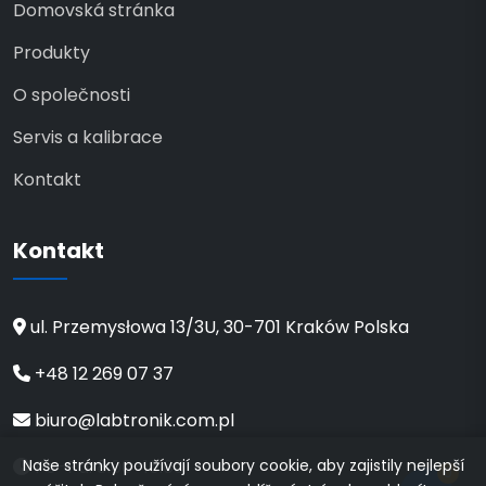
Domovská stránka
Produkty
O společnosti
Servis a kalibrace
Kontakt
Kontakt
ul. Przemysłowa 13/3U, 30-701 Kraków Polska
+48 12 269 07 37
biuro@labtronik.com.pl
Naše stránky používají soubory cookie, aby zajistily nejlepší
Po–Pá: 8:00–16:00
0