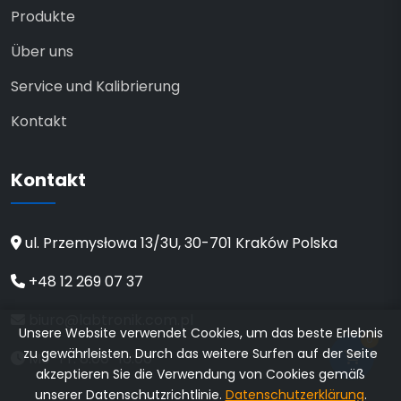
Produkte
Über uns
Service und Kalibrierung
Kontakt
Kontakt
ul. Przemysłowa 13/3U, 30-701 Kraków Polska
+48 12 269 07 37
biuro@labtronik.com.pl
Unsere Website verwendet Cookies, um das beste Erlebnis
0
zu gewährleisten. Durch das weitere Surfen auf der Seite
Mo–Fr: 8:00–16:00
akzeptieren Sie die Verwendung von Cookies gemäß
unserer Datenschutzrichtlinie.
Datenschutzerklärung
.