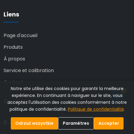
Liens
Page d'accueil
Produits
À propos
Service et calibration
Contact
Notre site utilise des cookies pour garantir la meilleure
0
expérience. En continuant à naviguer sur le site, vous
Contact
acceptez l'utilisation des cookies conformément à notre
politique de confidentialité.
Politique de confidentialité
.
💬
ul. Przemysłowa 13/3U, 30-701 Kraków Polska
Odrzuć wszystkie
Paramètres
Accepter