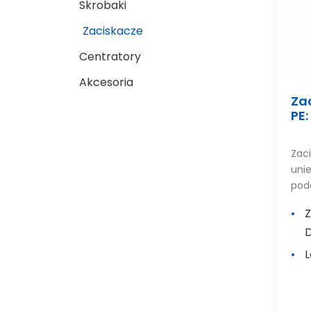
Skrobaki
Zaciskacze
Centratory
Akcesoria
Zac
PE:
Zac
uni
pod
Z
L