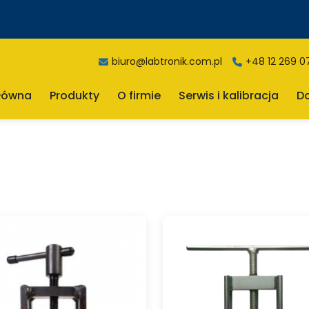
biuro@labtronik.com.pl
+48 12 269 0
główna
Produkty
O firmie
Serwis i kalibracja
D