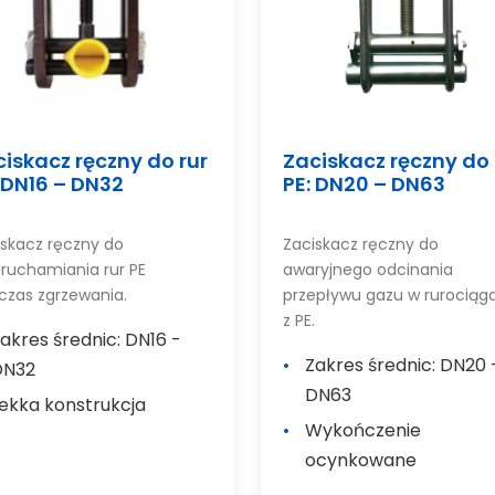
iskacz ręczny do rur
Zaciskacz ręczny do 
 DN16 – DN32
PE: DN20 – DN63
iskacz ręczny do
Zaciskacz ręczny do
eruchamiania rur PE
awaryjnego odcinania
czas zgrzewania.
przepływu gazu w rurociąg
z PE.
akres średnic: DN16 -
Zakres średnic: DN20 
DN32
DN63
ekka konstrukcja
Wykończenie
ocynkowane