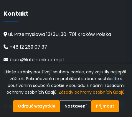
Kontakt
ul. Przemysłowa 13/3U, 30-701 Kraków Polska
+48 12 269 07 37
biuro@labtronik.com.pl
Naše stránky používají soubory cookie, aby zajistily nejlepší
Po–Pá: 8:00–16:00
0
zážitek. Pokračováním v prohlížení stránek souhlasíte s
používáním souborů cookie v souladu s našimi zásadami
ochrany osobních údajů.
Zásady ochrany osobních údajů
.
💬
Odrzuć wszystkie
Nastavení
Přijmout
© 2026 Labtronik. © Všechna práva vyhrazena
Zásady ochrany osobních údajů
Ustawienia
prywatności