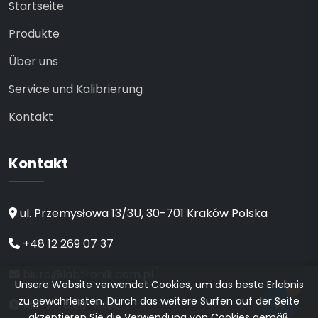
Startseite
Produkte
Über uns
Service und Kalibrierung
Kontakt
Kontakt
ul. Przemysłowa 13/3U, 30-701 Kraków Polska
+48 12 269 07 37
biuro@labtronik.com.pl
Unsere Website verwendet Cookies, um das beste Erlebnis
0
zu gewährleisten. Durch das weitere Surfen auf der Seite
Mo–Fr: 8:00–16:00
akzeptieren Sie die Verwendung von Cookies gemäß