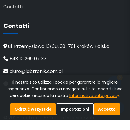
Contatti
Contatti
ul. Przemysłowa 13/3U, 30-701 Kraków Polska
+48 12 269 07 37
biuro@labtronik.com.pl
0
Il nostro sito utilizza i cookie per garantire la migliore
Lun.-Ven.: 8:00-16:00
esperienza. Continuando a navigare sul sito, accetti l'uso
dei cookie secondo la nostra
Informativa sulla privacy
.
💬
Odrzuć wszystkie
Impostazioni
Accetto
© 2026 Labtronik. © Tutti i diritti riservati