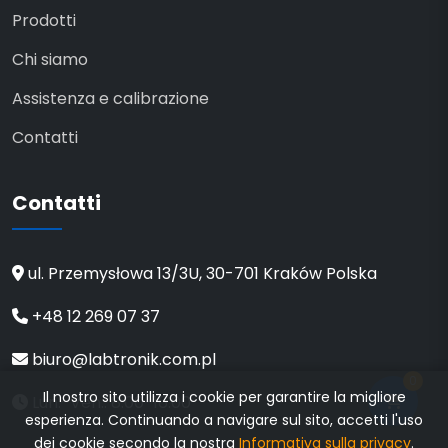
Prodotti
Chi siamo
Assistenza e calibrazione
Contatti
Contatti
ul. Przemysłowa 13/3U, 30-701 Kraków Polska
+48 12 269 07 37
biuro@labtronik.com.pl
0
Il nostro sito utilizza i cookie per garantire la migliore
Lun.-Ven.: 8:00-16:00
esperienza. Continuando a navigare sul sito, accetti l'uso
dei cookie secondo la nostra
Informativa sulla privacy
.