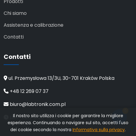
Prodotti
Chi siamo
Assistenza e calibrazione
Contatti
Contatti
ul. Przemysłowa 13/3U, 30-701 Kraków Polska
+48 12 269 07 37
biuro@labtronik.com.pl
0
Il nostro sito utilizza i cookie per garantire la migliore
Lun.-Ven.: 8:00-16:00
esperienza. Continuando a navigare sul sito, accetti l'uso
dei cookie secondo la nostra
Informativa sulla privacy
.